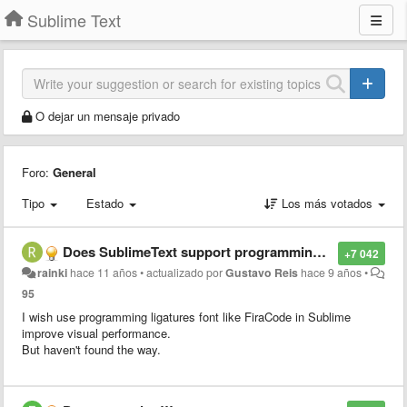
Sublime Text
O dejar un mensaje privado
Foro:
General
Tipo
Estado
Los más votados
Does SublimeText support programming ligatures font,like Fira Code?
+7 042
rainki
hace 11 años
•
actualizado por
Gustavo Reis
hace 9 años
•
95
I wish use programming ligatures font like FiraCode in Sublime
improve visual performance.
But haven't found the way.