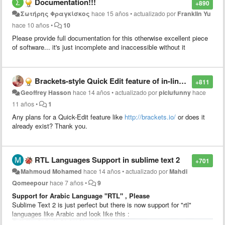
Documentation!!!
+890
Σωτήρης Φραγκίσκος
hace 15 años
•
actualizado por
Franklin Yu
hace 10 años
•
10
Please provide full documentation for this otherwise excellent piece
of software... it's just incomplete and inaccessible without it
Brackets-style Quick Edit feature of in-line CSS styling
+811
Geoffrey Hasson
hace 14 años
•
actualizado por
piclufunny
hace
11 años
•
1
Any plans for a Quick-Edit feature like
http://brackets.io/
or does it
already exist? Thank you.
RTL Languages Support in sublime text 2
+701
Mahmoud Mohamed
hace 14 años
•
actualizado por
Mahdi
Qomeepour
hace 7 años
•
9
Support for Arabic Language "RTL" , Please
Sublime Text 2 is just perfect but there is now support for "rtl"
languages like Arabic and look like this :