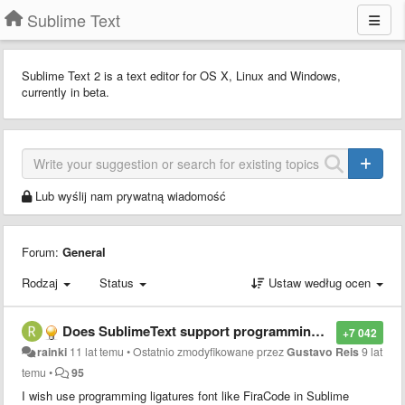
Sublime Text
Sublime Text 2 is a text editor for OS X, Linux and Windows,
currently in beta.
Lub wyślij nam prywatną wiadomość
Forum:
General
Rodzaj
Status
Ustaw według ocen
Does SublimeText support programming ligatures font,like Fira Code?
+7 042
rainki
11 lat temu
•
Ostatnio zmodyfikowane przez
Gustavo Reis
9 lat
temu
•
95
I wish use programming ligatures font like FiraCode in Sublime