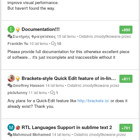
improve visual performance.
But haven't found the way.
Documentation!!!
+890
Σωτήρης Φραγκίσκος
15 lat temu
•
Ostatnio zmodyfikowane przez
Franklin Yu
10 lat temu
•
10
Please provide full documentation for this otherwise excellent piece
of software... it's just incomplete and inaccessible without it
Brackets-style Quick Edit feature of in-line CSS styling
+811
Geoffrey Hasson
14 lat temu
•
Ostatnio zmodyfikowane przez
piclufunny
11 lat temu
•
1
Any plans for a Quick-Edit feature like
http://brackets.io/
or does it
already exist? Thank you.
RTL Languages Support in sublime text 2
+701
Mahmoud Mohamed
14 lat temu
•
Ostatnio zmodyfikowane przez