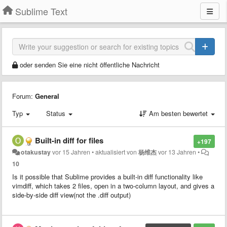
Sublime Text
oder senden Sie eine nicht öffentliche Nachricht
Forum:
General
Typ
Status
Am besten bewertet
Built-in diff for files
+197
otakustay
vor 15 Jahren
•
aktualisiert von
杨维杰
vor 13 Jahren
•
10
Is it possible that Sublime provides a built-in diff functionality like
vimdiff, which takes 2 files, open in a two-column layout, and gives a
side-by-side diff view(not the .diff output)