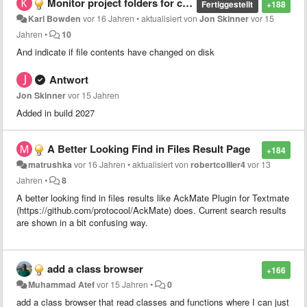
Monitor project folders for changes
Fertiggestellt
+188
Karl Bowden
vor 16 Jahren
•
aktualisiert von
Jon Skinner
vor 15
Jahren
•
10
And indicate if file contents have changed on disk
Antwort
Jon Skinner
vor 15 Jahren
Added in build 2027
A Better Looking Find in Files Result Page
+184
matrushka
vor 16 Jahren
•
aktualisiert von
robertcollier4
vor 13
Jahren
•
8
A better looking find in files results like AckMate Plugin for Textmate
(https://github.com/protocool/AckMate) does. Current search results
are shown in a bit confusing way.
add a class browser
+166
Muhammad Atef
vor 15 Jahren
•
0
add a class browser that read classes and functions where I can just