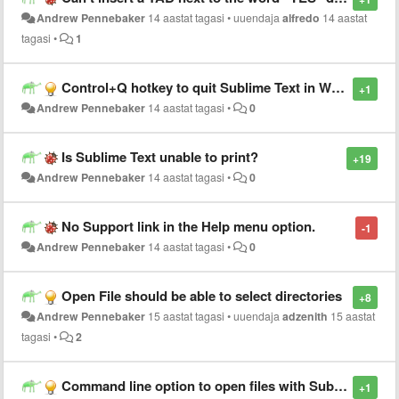
Andrew Pennebaker
14 aastat tagasi
•
uuendaja
alfredo
14 aastat
tagasi
•
1
Control+Q hotkey to quit Sublime Text in Windows?
+1
Andrew Pennebaker
14 aastat tagasi
•
0
Is Sublime Text unable to print?
+19
Andrew Pennebaker
14 aastat tagasi
•
0
No Support link in the Help menu option.
-1
Andrew Pennebaker
14 aastat tagasi
•
0
Open File should be able to select directories
+8
Andrew Pennebaker
15 aastat tagasi
•
uuendaja
adzenith
15 aastat
tagasi
•
2
Command line option to open files with SublimeText
+1