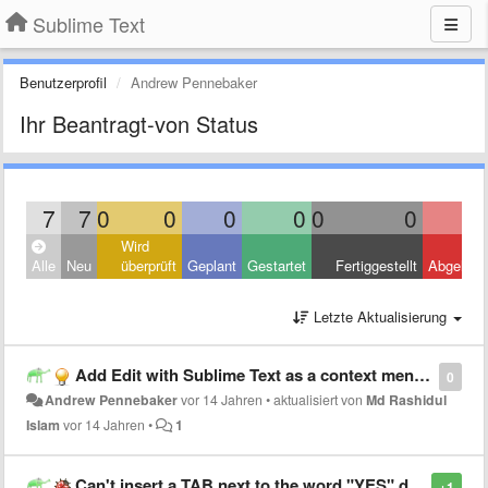
Sublime Text
Benutzerprofil
Andrew Pennebaker
Ihr Beantragt-von Status
7
7
0
0
0
0
0
0
Wird
Alle
Neu
überprüft
Geplant
Gestartet
Fertiggestellt
Abgelehn
Letzte Aktualisierung
Add Edit with Sublime Text as a context menu option when right-clicking Windows folders
0
Andrew Pennebaker
vor 14 Jahren
•
aktualisiert von
Md Rashidul
Islam
vor 14 Jahren
•
1
Can't insert a TAB next to the word "YES" due to tab completion "feature"
+1