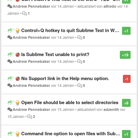
Andrew Pennebaker
vor 14 Jahren
•
aktualisiert von
alfredo
vor 14
Jahren
•
1
Control+Q hotkey to quit Sublime Text in Windows?
+1
Andrew Pennebaker
vor 14 Jahren
•
0
Is Sublime Text unable to print?
+19
Andrew Pennebaker
vor 14 Jahren
•
0
No Support link in the Help menu option.
-1
Andrew Pennebaker
vor 14 Jahren
•
0
Open File should be able to select directories
+8
Andrew Pennebaker
vor 15 Jahren
•
aktualisiert von
adzenith
vor
15 Jahren
•
2
Command line option to open files with SublimeText
+1