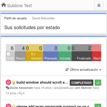
Sublime Text
Perfil de usuario
David Alexander
Sus solicitudes por estado
6
4
0
0
0
0
0
2
En
Todo
Nuevo
revisión
Planeado
Iniciado
Finalizado
Rechaza
Última actualización
build window should scroll automatically
COMPLETADO
+1
David Alexander
hace 16 años
•
actualizado por
Jon Skinner
hace
13 años
•
1
please add wrap paragraph support on os x
+1