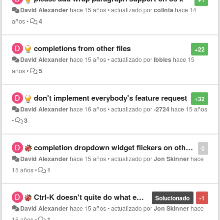
David Alexander
hace 15 años
•
actualizado por
colinta
hace 14
años
•
4
completions from other files
+22
David Alexander
hace 15 años
•
actualizado por
ibbles
hace 15
años
•
5
don't implement everybody's feature request
+32
David Alexander
hace 16 años
•
actualizado por
-2724
hace 15 años
•
3
completion dropdown widget flickers on other monitor before appearing
0
David Alexander
hace 15 años
•
actualizado por
Jon Skinner
hace
15 años
•
1
Ctrl-K doesn't quite do what emacs users would expect
Solucionado
-1
David Alexander
hace 15 años
•
actualizado por
Jon Skinner
hace
15 años
•
1