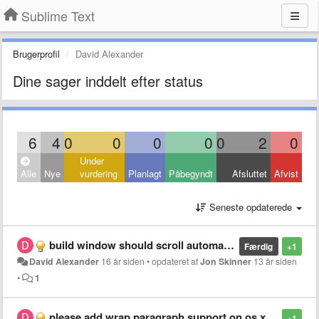
Sublime Text
Brugerprofil
David Alexander
Dine sager inddelt efter status
6
4
0
0
0
0
0
2
0
Under
Alle
Nye
vurdering
Planlagt
Påbegyndt
Afsluttet
Afvist
Seneste opdaterede
build window should scroll automatically
Færdig
+1
David Alexander
16 år siden
•
opdateret af
Jon Skinner
13 år siden
•
1
please add wrap paragraph support on os x
+1