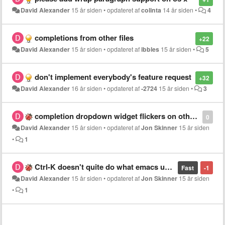
David Alexander
15 år siden
•
opdateret af
colinta
14 år siden
•
4
completions from other files
+22
David Alexander
15 år siden
•
opdateret af
ibbles
15 år siden
•
5
don't implement everybody's feature request
+32
David Alexander
16 år siden
•
opdateret af
-2724
15 år siden
•
3
completion dropdown widget flickers on other monitor before appearing
0
David Alexander
15 år siden
•
opdateret af
Jon Skinner
15 år siden
•
1
Ctrl-K doesn't quite do what emacs users would expect
Fast
-1
David Alexander
15 år siden
•
opdateret af
Jon Skinner
15 år siden
•
1