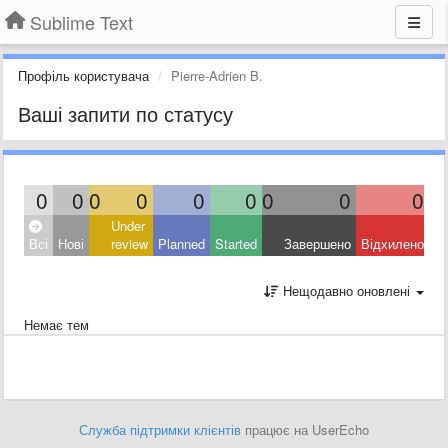
Sublime Text
Профіль користувача
Pierre-Adrien B.
Ваші запити по статусу
0
0
0
0
0
0
0
0
0
Under
Всі
Нові
review
Planned
Started
Завершено
Відхилено
Нещодавно оновлені
Немає тем
Служба підтримки клієнтів
працює на UserEcho