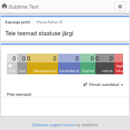
Sublime Text
Kasutaja profiil
Pierre-Adrien B.
Teie teemad staatuse järgi
0
0
0
0
0
0
0
0
0
tagasi
Kõik
Uus
ülevaatamisel
kavandatud
Started
valmis
lükatud
Viimati uuendatud
Pole teemasid
Customer support service
by UserEcho