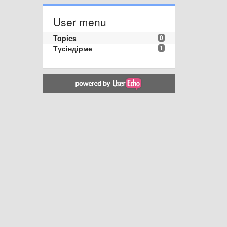
User menu
Topics
0
Түсіндірме
1