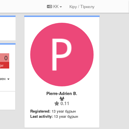
KK
Кіру / Tiркелу
0
ды
мен
Pierre-Adrien B.
0.11
Registered:
13 year бұрын
Last activity:
13 year бұрын