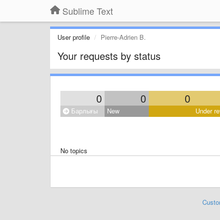
Sublime Text
User profile
Pierre-Adrien B.
Your requests by status
0
0
0
Барлығы
New
Under re
No topics
Custo