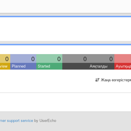
0
0
0
0
0
view
Planned
Started
Аяқталды
Ауытқы
Жаңа өзгерістер
mer support service
by UserEcho