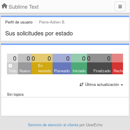
Sublime Text
Perfil de usuario
Pierre-Adrien B.
Sus solicitudes por estado
0
0
0
0
0
0
0
0
En
Todo
Nuevo
revisión
Planeado
Iniciado
Finalizado
Rechaza
Última actualización
Sin topics
Servicio de atención al cliente
por UserEcho