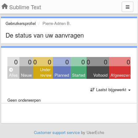
Sublime Text
Gebruikersprofiel
Pierre-Adrien B.
De status van uw aanvragen
0
0
0
0
0
0
0
0
0
Under
Alles
Nieuw
review
Planned
Started
Voltooid
Afgewezen
Laatst bijgewerkt
Geen onderwerpen
Customer support service
by UserEcho