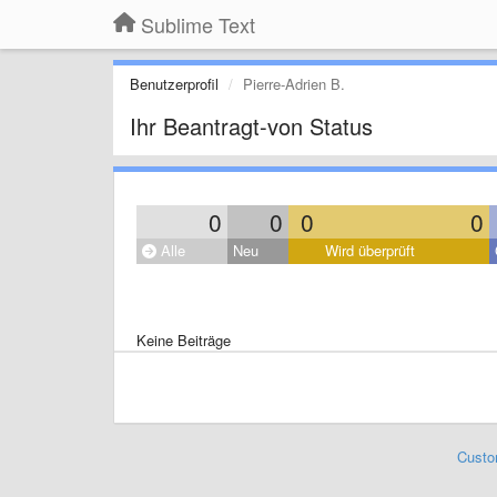
Sublime Text
Benutzerprofil
Pierre-Adrien B.
Ihr Beantragt-von Status
0
0
0
0
Alle
Neu
Wird überprüft
Keine Beiträge
Custo