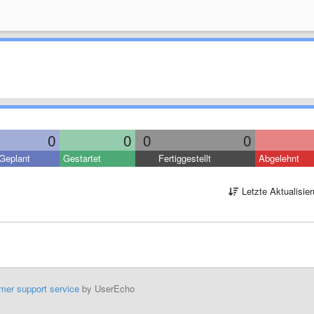
0
0
0
0
Geplant
Gestartet
Fertiggestellt
Abgelehnt
Letzte Aktualisie
mer support service
by UserEcho