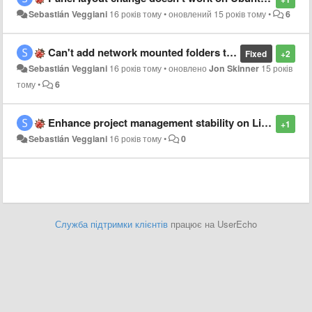
Sebastián Veggiani
16 років тому
•
оновлений
15 років тому
•
6
Can't add network mounted folders to projects on Ubuntu 10.10
Fixed
+2
Sebastián Veggiani
16 років тому
•
оновлено
Jon Skinner
15 років
тому
•
6
Enhance project management stability on Linux version
+1
Sebastián Veggiani
16 років тому
•
0
Служба підтримки клієнтів
працює на UserEcho