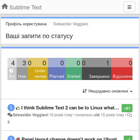
Sublime Text
Профіль користувача
Sebastián Veggiani
Ваші запити по статусу
4
3
0
0
0
0
0
1
0
Under
Всі
Нові
review
Planned
Started
Завершено
Відхилено
Нещодавно оновлені
I think Sublime Text 2 can be to Linux what Textmate is for Mac OSX
+91
Sebastián Veggiani
16 років тому
•
оновлено
uid
15 років тому
•
5
Panel layout change doesn't work on Ubuntu 10.10
+1