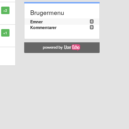
+2
Brugermenu
Emner
4
Kommentarer
9
+1