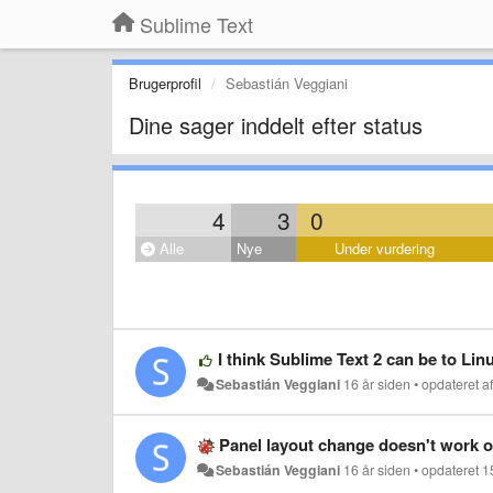
Sublime Text
Brugerprofil
Sebastián Veggiani
Dine sager inddelt efter status
4
3
0
Alle
Nye
Under vurdering
I think Sublime Text 2 can be to Li
Sebastián Veggiani
16 år siden
•
opdateret a
Panel layout change doesn't work 
Sebastián Veggiani
16 år siden
•
opdateret
1