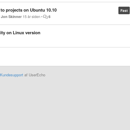
to projects on Ubuntu 10.10
Fast
f
Jon Skinner
15 år siden
•
6
ty on Linux version
Kundesupport
af UserEcho