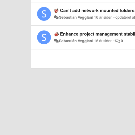
Can't add network mounted folders 
Sebastián Veggiani
16 år siden
•
opdateret a
Enhance project management stabili
Sebastián Veggiani
16 år siden
•
0