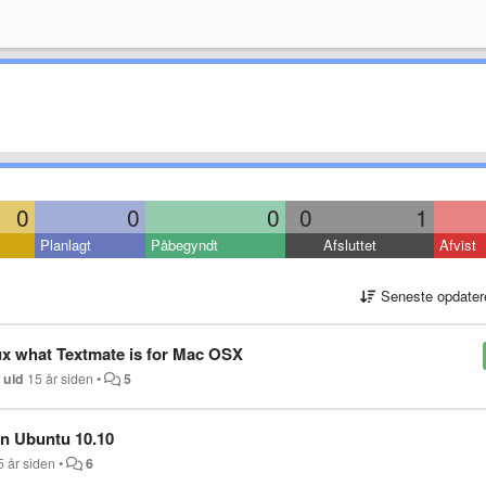
0
0
0
0
1
Planlagt
Påbegyndt
Afsluttet
Afvist
Seneste opdater
nux what Textmate is for Mac OSX
f
uid
15 år siden
•
5
on Ubuntu 10.10
5 år siden
•
6