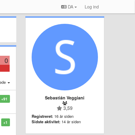
DA
Log ind
0
ede
Sebastián Veggiani
+91
3,59
Registreret:
16 år siden
Sidste aktivitet:
14 år siden
+1