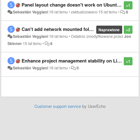
Panel layout change doesn't work on Ubuntu 10.10
+1
Sebastián Veggiani
16 lat temu
•
zaktualizowano
15 lat temu
•
6
Can't add network mounted folders to projects on Ubuntu 10.10
Naprawione
+2
Sebastián Veggiani
16 lat temu
•
Ostatnio zmodyfikowane przez
Jon
Skinner
15 lat temu
•
6
Enhance project management stability on Linux version
+1
Sebastián Veggiani
16 lat temu
•
0
Customer support service
by UserEcho