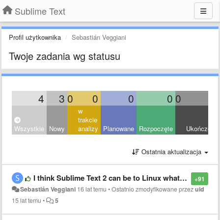
Sublime Text
Profil użytkownika
Sebastián Veggiani
Twoje zadania wg statusu
4
3
0
0
0
0
0
1
w
trakcie
Wszystkie
Nowy
analizy
Planowane
Rozpoczęte
Ukończony
Ostatnia aktualizacja
I think Sublime Text 2 can be to Linux what Textmate is for Mac OSX
+91
Sebastián Veggiani
16 lat temu
•
Ostatnio zmodyfikowane przez
uid
15 lat temu
•
5