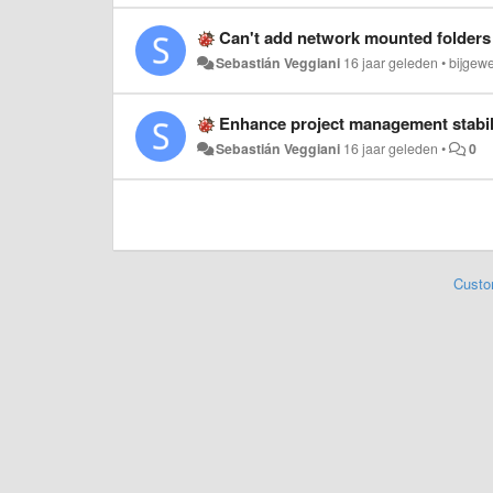
Can't add network mounted folders 
Sebastián Veggiani
16 jaar geleden
•
bijgew
Enhance project management stabili
Sebastián Veggiani
16 jaar geleden
•
0
Custo