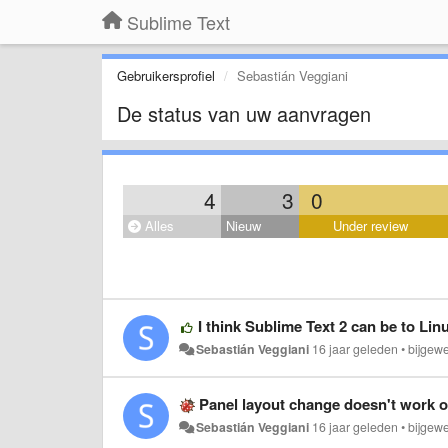
Sublime Text
Gebruikersprofiel
Sebastián Veggiani
De status van uw aanvragen
4
3
0
Alles
Nieuw
Under review
I think Sublime Text 2 can be to Li
Sebastián Veggiani
16 jaar geleden
•
bijgew
Panel layout change doesn't work 
Sebastián Veggiani
16 jaar geleden
•
bijgew