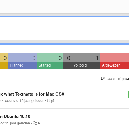
0
0
0
0
1
Planned
Started
Voltooid
Afgewezen
Laatst bijgew
nux what Textmate is for Mac OSX
erkt door
uid
15 jaar geleden
•
5
on Ubuntu 10.10
erkt
15 jaar geleden
•
6