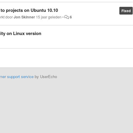
to projects on Ubuntu 10.10
Fixed
erkt door
Jon Skinner
15 jaar geleden
•
6
ty on Linux version
mer support service
by UserEcho