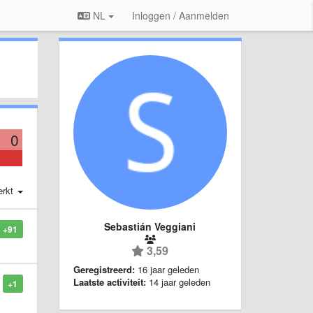
NL
Inloggen / Aanmelden
0
erkt
Sebastián Veggiani
+91
3,59
Geregistreerd:
16 jaar geleden
Laatste activiteit:
14 jaar geleden
+1