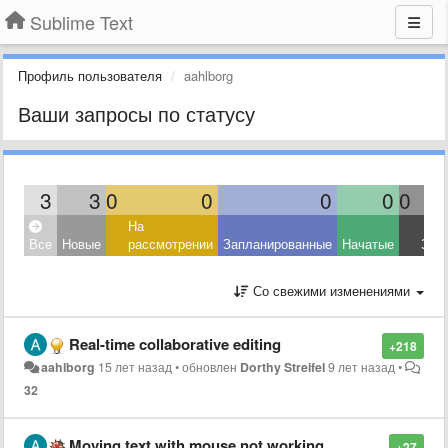
Sublime Text
Профиль пользователя
aahlborg
Ваши запросы по статусу
3
3
0
0
0
0
0
На
Все
Новые
рассмотрении
Запланированные
Начатые
Зав
Со свежими изменениями
Real-time collaborative editing
+218
aahlborg
15 лет назад
•
обновлен
Dorthy Streifel
9 лет назад
•
32
Moving text with mouse not working
+27