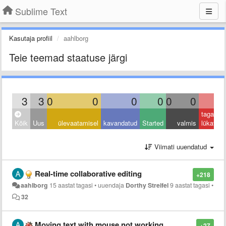
Sublime Text
Kasutaja profiil
aahlborg
Teie teemad staatuse järgi
3
3
0
0
0
0
0
0
0
tagasi
Kõik
Uus
ülevaatamisel
kavandatud
Started
valmis
lükatud
Viimati uuendatud
Real-time collaborative editing
+218
aahlborg
15 aastat tagasi
•
uuendaja
Dorthy Streifel
9 aastat tagasi
•
32
Moving text with mouse not working
+27