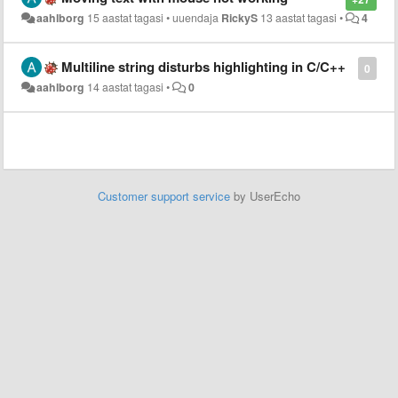
aahlborg
15 aastat tagasi
•
uuendaja
RickyS
13 aastat tagasi
•
4
Multiline string disturbs highlighting in C/C++
0
aahlborg
14 aastat tagasi
•
0
Customer support service
by UserEcho