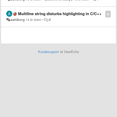
Multiline string disturbs highlighting in C/C++
0
aahlborg
14 år siden
•
0
Kundesupport
af UserEcho