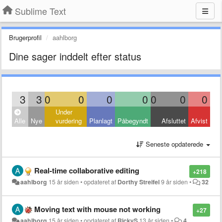
Sublime Text
Brugerprofil
aahlborg
Dine sager inddelt efter status
3
3
0
0
0
0
0
0
0
Under
Alle
Nye
vurdering
Planlagt
Påbegyndt
Afsluttet
Afvist
Seneste opdaterede
Real-time collaborative editing
+218
aahlborg
15 år siden
•
opdateret af
Dorthy Streifel
9 år siden
•
32
Moving text with mouse not working
+27
aahlborg
15 år siden
•
opdateret af
RickyS
13 år siden
•
4