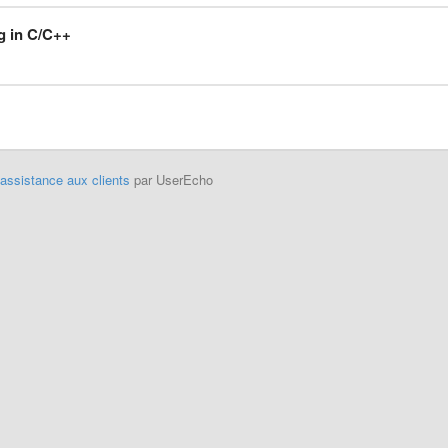
ng in C/C++
'assistance aux clients
par UserEcho