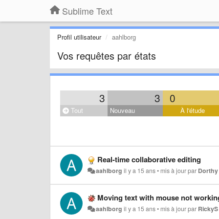
Sublime Text
Profil utilisateur
aahlborg
Vos requêtes par états
3
3
0
Tout
Nouveau
À l'étude
Real-time collaborative editing
aahlborg
il y a 15 ans
•
mis à jour par
Dorthy 
Moving text with mouse not workin
aahlborg
il y a 15 ans
•
mis à jour par
RickyS