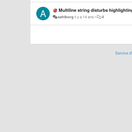
Multiline string disturbs highlighti
aahlborg
il y a 14 ans
•
0
Service d