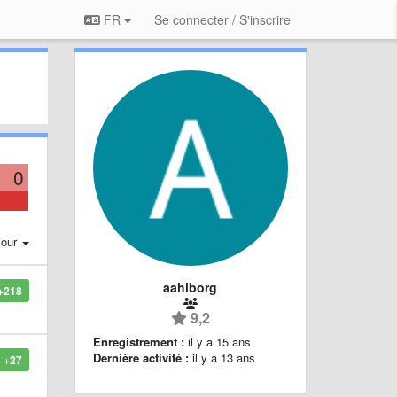
FR
Se connecter / S'inscrire
0
jour
aahlborg
+218
9,2
Enregistrement :
il y a 15 ans
Dernière activité :
il y a 13 ans
+27