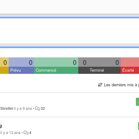
0
0
0
0
0
Prévu
Commencé
Terminé
Écarté
Les derniers mis à 
Streifel
il y a 9 ans
•
32
g
il y a 13 ans
•
4