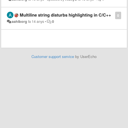
Multiline string disturbs highlighting in C/C++
0
aahlborg
fa 14 anys
•
0
Customer support service
by UserEcho