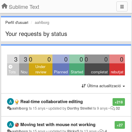
Sublime Text
Perfil d'usuari
aahlborg
Your requests by status
3
3
0
0
0
0
0
0
0
Under
Tots
Nou
review
Planned
Started
completat
rebutjat
Última actualització
Real-time collaborative editing
+218
aahlborg
fa 15 anys
•
updated by
Dorthy Streifel
fa 9 anys
•
32
Moving text with mouse not working
+27
aahlborg
fa 15 anys
•
updated by
RickyS
fa 13 anys
•
4