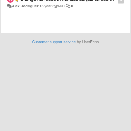
Alex Rodriguez
15 year бұрын
•
0
Customer support service
by UserEcho