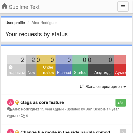
Sublime Text
User profile
Alex Rodriguez
Your requests by status
2
2
0
0
0
0
0
0
Under
Барлығы
New
review
Planned
Started
Аяқталды
Ауытқыд
Жаңа өзгерістермен
ctags as core feature
+81
Alex Rodriguez
15 year бұрын
•
updated by
Jon Scobie
14 year
бұрын
•
5
Change file mode in the side bar(ala chmod +w, etc)
0