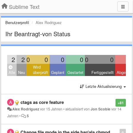
Sublime Text
Benutzerprofil
Alex Rodriguez
Ihr Beantragt-von Status
2
2
0
0
0
0
0
0
Wird
Alle
Neu
überprüft
Geplant
Gestartet
Fertiggestellt
Abgelehn
Letzte Aktualisierung
ctags as core feature
+81
Alex Rodriguez
vor 15 Jahren
•
aktualisiert von
Jon Scobie
vor 14
Jahren
•
5
Change file mode in the side bar(ala chmod +w, etc)
0