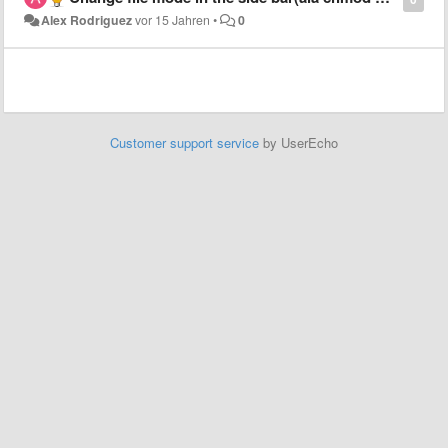
Alex Rodriguez
vor 15 Jahren
•
0
Customer support service
by UserEcho