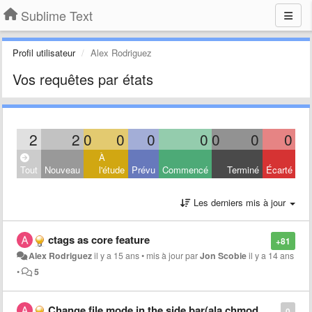
Sublime Text
Profil utilisateur
Alex Rodriguez
Vos requêtes par états
2
2
0
0
0
0
0
0
0
À
Tout
Nouveau
l'étude
Prévu
Commencé
Terminé
Écarté
Les derniers mis à jour
ctags as core feature
+81
Alex Rodriguez
il y a 15 ans
•
mis à jour par
Jon Scobie
il y a 14 ans
•
5
Change file mode in the side bar(ala chmod +w, etc)
0