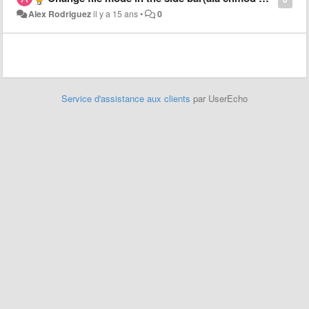
Alex Rodriguez
il y a 15 ans
•
0
Service d'assistance aux clients
par UserEcho