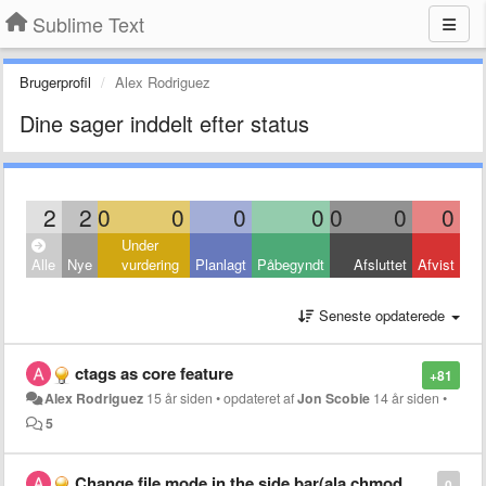
Sublime Text
Brugerprofil
Alex Rodriguez
Dine sager inddelt efter status
2
2
0
0
0
0
0
0
0
Under
Alle
Nye
vurdering
Planlagt
Påbegyndt
Afsluttet
Afvist
Seneste opdaterede
ctags as core feature
+81
Alex Rodriguez
15 år siden
•
opdateret af
Jon Scobie
14 år siden
•
5
Change file mode in the side bar(ala chmod +w, etc)
0