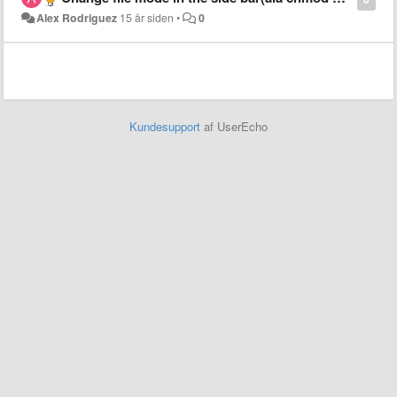
Alex Rodriguez
15 år siden
•
0
Kundesupport
af UserEcho