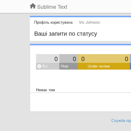
Sublime Text
Профіль користувача
Vic Johnson
Ваші запити по статусу
0
0
0
0
Всі
Нові
Under review
Немає тем
Служба під