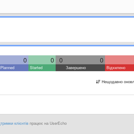
0
0
0
0
Planned
Started
Завершено
Відхилено
Нещодавно оновл
тримки клієнтів
працює на UserEcho