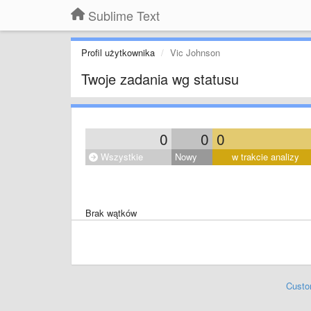
Sublime Text
Profil użytkownika
Vic Johnson
Twoje zadania wg statusu
0
0
0
Wszystkie
Nowy
w trakcie analizy
Brak wątków
Custo