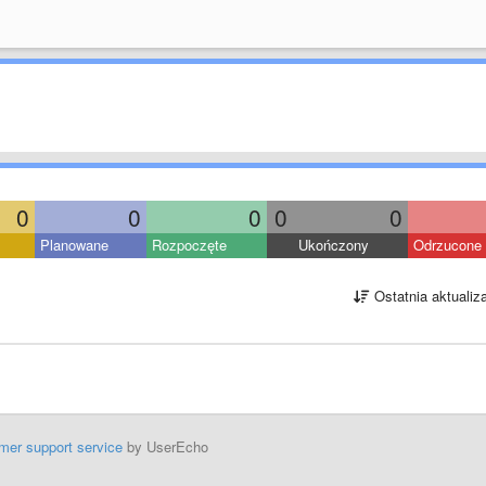
0
0
0
0
0
Planowane
Rozpoczęte
Ukończony
Odrzucone
Ostatnia aktualiz
mer support service
by UserEcho