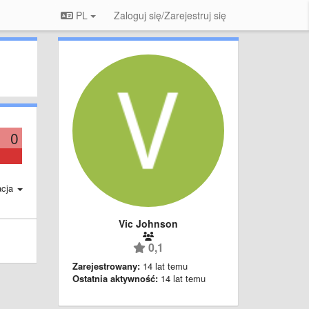
PL
Zaloguj się/Zarejestruj się
0
acja
Vic Johnson
0,1
Zarejestrowany:
14 lat temu
Ostatnia aktywność:
14 lat temu