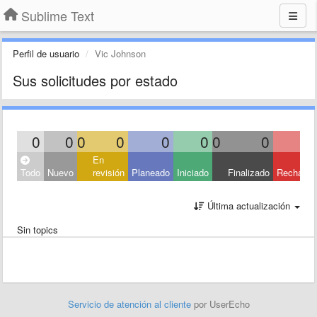
Sublime Text
Perfil de usuario
Vic Johnson
Sus solicitudes por estado
0
0
0
0
0
0
0
0
En
Todo
Nuevo
revisión
Planeado
Iniciado
Finalizado
Rechaza
Última actualización
Sin topics
Servicio de atención al cliente
por UserEcho