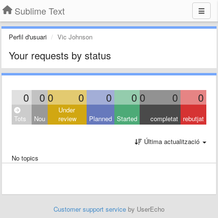
Sublime Text
Perfil d'usuari
Vic Johnson
Your requests by status
0
0
0
0
0
0
0
0
0
Under
Tots
Nou
review
Planned
Started
completat
rebutjat
Última actualització
No topics
Customer support service
by UserEcho