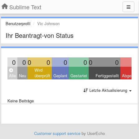
Sublime Text
Benutzerprofil
Vic Johnson
Ihr Beantragt-von Status
0
0
0
0
0
0
0
0
Wird
Alle
Neu
überprüft
Geplant
Gestartet
Fertiggestellt
Abgelehn
Letzte Aktualisierung
Keine Beiträge
Customer support service
by UserEcho