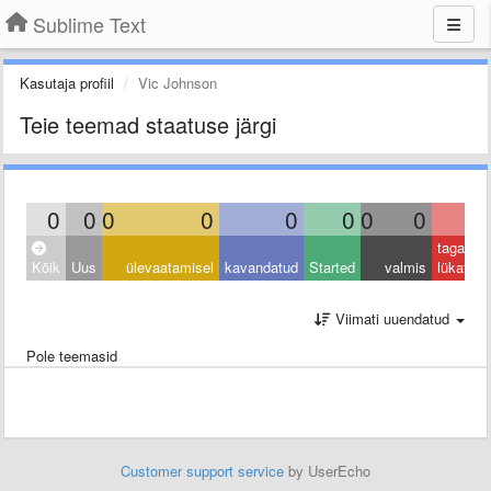
Sublime Text
Kasutaja profiil
Vic Johnson
Teie teemad staatuse järgi
0
0
0
0
0
0
0
0
0
tagasi
Kõik
Uus
ülevaatamisel
kavandatud
Started
valmis
lükatud
Viimati uuendatud
Pole teemasid
Customer support service
by UserEcho