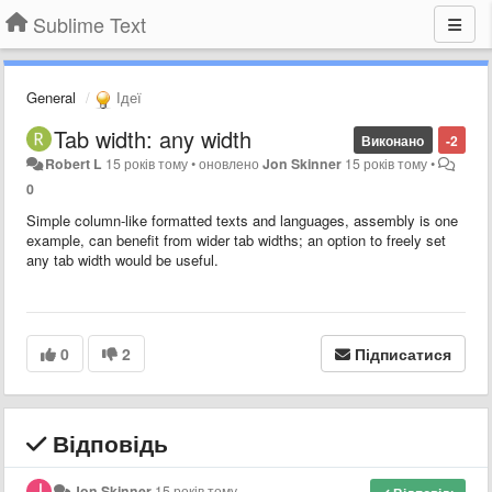
Sublime Text
General
Ідеї
Tab width: any width
Виконано
-2
Robert L
15 років тому
•
оновлено
Jon Skinner
15 років тому
•
0
Simple column-like formatted texts and languages, assembly is one
example, can benefit from wider tab widths; an option to freely set
any tab width would be useful.
0
2
Підписатися
Відповідь
Jon Skinner
15 років тому