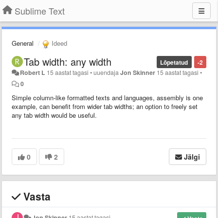
Sublime Text
General
Ideed
Tab width: any width
Lõpetatud
-2
Robert L
15 aastat tagasi
•
uuendaja
Jon Skinner
15 aastat tagasi
•
0
Simple column-like formatted texts and languages, assembly is one
example, can benefit from wider tab widths; an option to freely set
any tab width would be useful.
0
2
Jälgi
Vasta
Jon Skinner
15 aastat tagasi