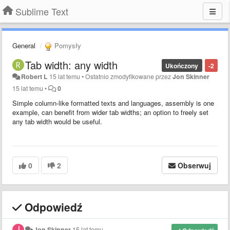
Sublime Text
General
Pomysły
Tab width: any width
Ukończony
-2
Robert L
15 lat temu
•
Ostatnio zmodyfikowane przez
Jon Skinner
15 lat temu
•
0
Simple column-like formatted texts and languages, assembly is one
example, can benefit from wider tab widths; an option to freely set
any tab width would be useful.
0
2
Obserwuj
Odpowiedź
Jon Skinner
15 lat temu