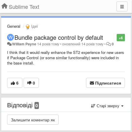
Sublime Text
General
Ідеї
Bundle package control by default
+6
William Payne
14 років тому
•
оновлений
14 років тому
•
0
I think that it would really enhance the ST2 experience for new users
if Package Control (or some similar functionality) were included in
the base install.
6
0
Підписатися
Відповіді
0
Старі зверху