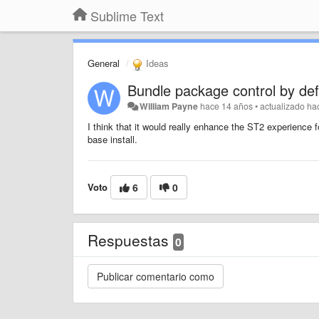
Sublime Text
General
Ideas
Bundle package control by def
William Payne
hace 14 años
•
actualizado
ha
I think that it would really enhance the ST2 experience f
base install.
Voto
6
0
Respuestas
0