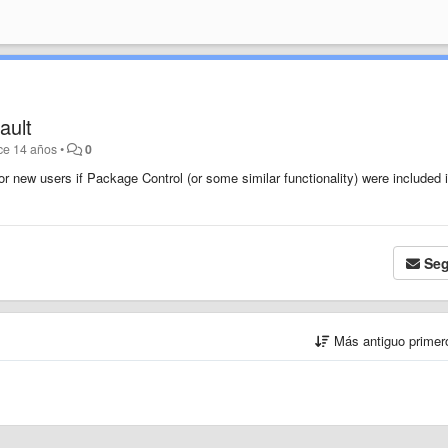
ault
ce 14 años
•
0
or new users if Package Control (or some similar functionality) were included 
Seg
Más antiguo prime