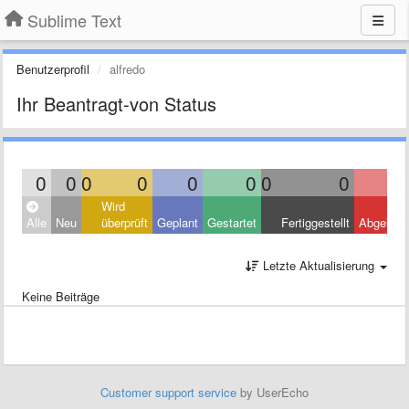
Sublime Text
Benutzerprofil
alfredo
Ihr Beantragt-von Status
0
0
0
0
0
0
0
0
Wird
Alle
Neu
überprüft
Geplant
Gestartet
Fertiggestellt
Abgelehn
Letzte Aktualisierung
Keine Beiträge
Customer support service
by UserEcho