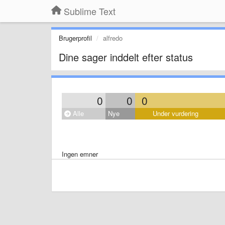
Sublime Text
Brugerprofil
alfredo
Dine sager inddelt efter status
0
0
0
Alle
Nye
Under vurdering
Ingen emner