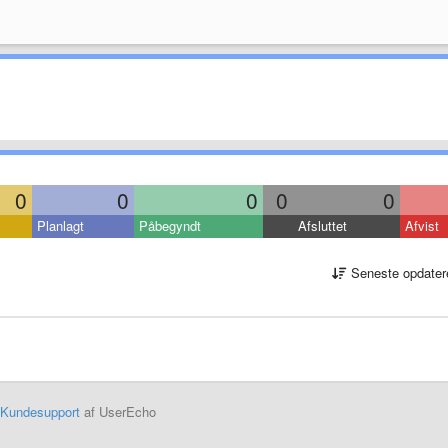
0
0
0
0
0
Planlagt
Påbegyndt
Afsluttet
Afvist
Seneste opdater
Kundesupport
af UserEcho