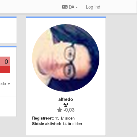
DA
Log ind
0
ede
alfredo
-0,03
Registreret:
15 år siden
Sidste aktivitet:
14 år siden