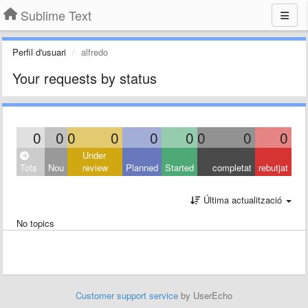
Sublime Text
Perfil d'usuari
alfredo
Your requests by status
0
0
0
0
0
0
0
0
0
Under
Tots
Nou
review
Planned
Started
completat
rebutjat
Última actualització
No topics
Customer support service
by UserEcho