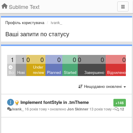
Sublime Text
Профіль користувача
ivank_
Ваші запити по статусу
1
1
0
0
0
0
0
0
0
Under
Всі
Нові
review
Planned
Started
Завершено
Відхилено
Нещодавно оновлені
Implement fontStyle in .tmTheme
+146
ivank_
16 років тому
•
оновлено
Jon Skinner
13 років тому
•
12