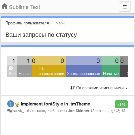
Sublime Text
Профиль пользователя
ivank_
Ваши запросы по статусу
1
1
0
0
0
0
0
На
Все
Новые
рассмотрении
Запланированные
Начатые
Зав
Со свежими изменениями
Implement fontStyle in .tmTheme
+146
ivank_
16 лет назад
•
обновлен
Jon Skinner
13 лет назад
•
12