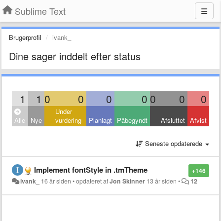
Sublime Text
Brugerprofil
ivank_
Dine sager inddelt efter status
1
1
0
0
0
0
0
0
0
Under
Alle
Nye
vurdering
Planlagt
Påbegyndt
Afsluttet
Afvist
Seneste opdaterede
Implement fontStyle in .tmTheme
+146
ivank_
16 år siden
•
opdateret af
Jon Skinner
13 år siden
•
12