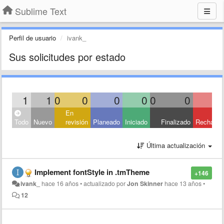
Sublime Text
Perfil de usuario
ivank_
Sus solicitudes por estado
1
1
0
0
0
0
0
0
En
Todo
Nuevo
revisión
Planeado
Iniciado
Finalizado
Rechaza
Última actualización
Implement fontStyle in .tmTheme
+146
ivank_
hace 16 años
•
actualizado por
Jon Skinner
hace 13 años
•
12