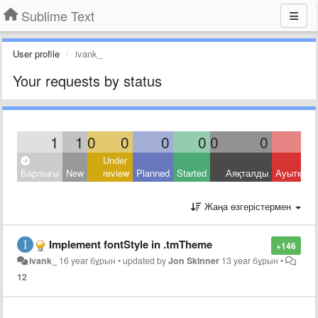
Sublime Text
User profile
ivank_
Your requests by status
1
1
0
0
0
0
0
0
Under
Барлығы
New
review
Planned
Started
Аяқталды
Ауытқыд
Жаңа өзгерістермен
Implement fontStyle in .tmTheme
+146
ivank_
16 year бұрын
•
updated by
Jon Skinner
13 year бұрын
•
12