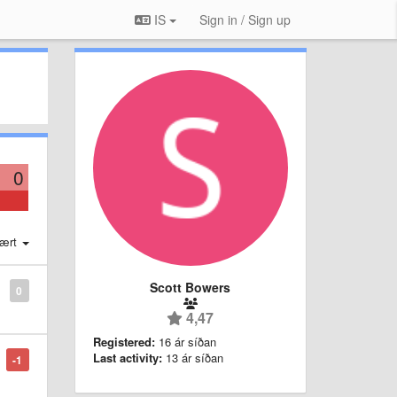
IS
Sign in / Sign up
0
ært
Scott Bowers
0
4,47
Registered:
16 ár síðan
Last activity:
13 ár síðan
-1