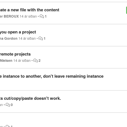
ate a new file with the content
er BEROUX
14 ár síðan
•
1
you open a project
na Gordon
14 ár síðan
•
1
remote projects
Nielsen
14 ár síðan
•
2
 instance to another, don't leave remaining instance
 cut/copy/paste doesn't work.
an
•
0
an
•
1