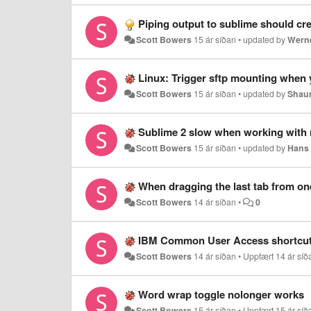
Piping output to sublime should cre
Scott Bowers
15 ár síðan
•
updated by
Wern
Linux: Trigger sftp mounting when 
Scott Bowers
15 ár síðan
•
updated by
Shau
Sublime 2 slow when working with 
Scott Bowers
15 ár síðan
•
updated by
Hans 
When dragging the last tab from one
Scott Bowers
14 ár síðan
•
0
IBM Common User Access shortcuts
Scott Bowers
14 ár síðan
•
Uppfært
14 ár síð
Word wrap toggle nolonger works
Scott Bowers
15 ár síðan
•
Uppfært
15 ár síð