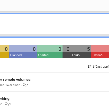
0
0
0
0
5
Planned
Started
Lokið
Hafnað
Síðast uppf
or remote volumes
ico
14 ár síðan
•
1
orking
an
•
1