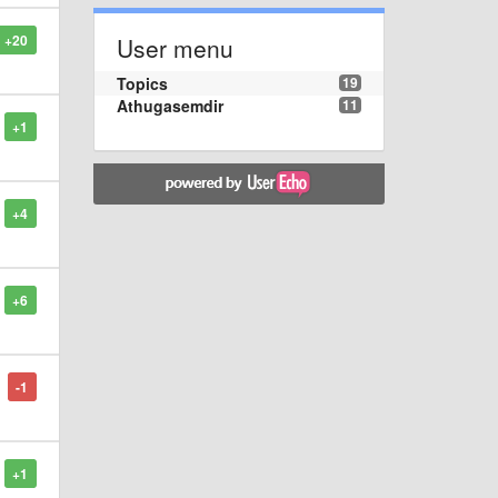
+20
User menu
Topics
19
Athugasemdir
11
+1
+4
+6
-1
+1