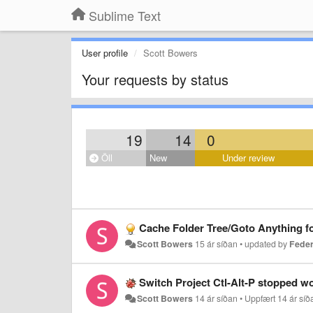
Sublime Text
User profile
Scott Bowers
Your requests by status
19
14
0
Öll
New
Under review
Cache Folder Tree/Goto Anything f
Scott Bowers
15 ár síðan
•
updated by
Feder
Switch Project Ctl-Alt-P stopped w
Scott Bowers
14 ár síðan
•
Uppfært
14 ár síð