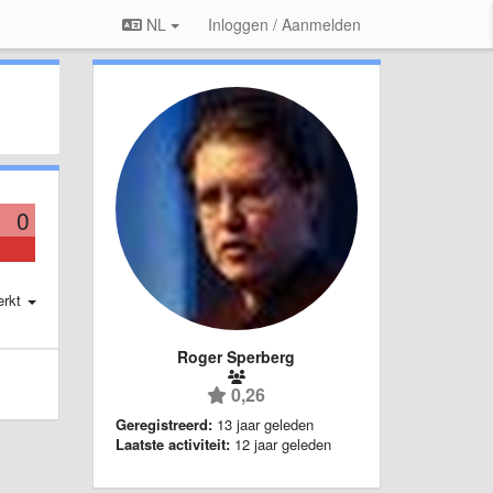
NL
Inloggen / Aanmelden
0
erkt
Roger Sperberg
0,26
Geregistreerd:
13 jaar geleden
Laatste activiteit:
12 jaar geleden