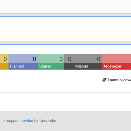
0
0
0
0
0
Planned
Started
Voltooid
Afgewezen
Laatst bijgew
mer support service
by UserEcho