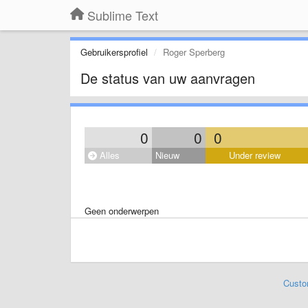
Sublime Text
Gebruikersprofiel
Roger Sperberg
De status van uw aanvragen
0
0
0
Alles
Nieuw
Under review
Geen onderwerpen
Custo