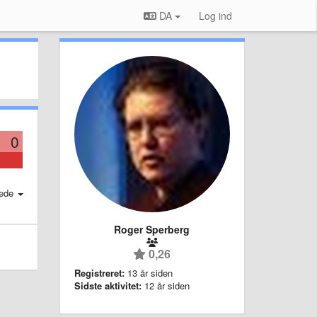
DA
Log ind
0
ede
Roger Sperberg
0,26
Registreret:
13 år siden
Sidste aktivitet:
12 år siden