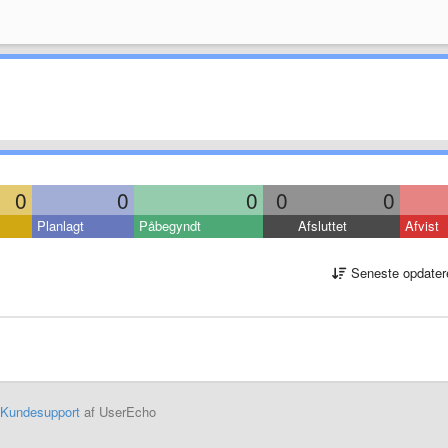
0
0
0
0
0
Planlagt
Påbegyndt
Afsluttet
Afvist
Seneste opdater
Kundesupport
af UserEcho