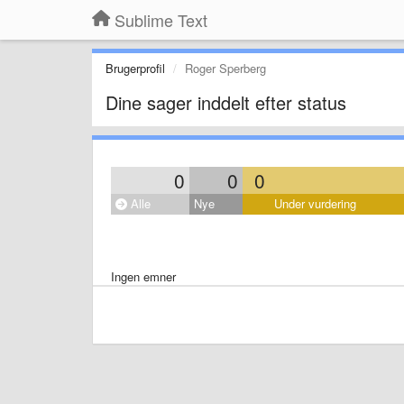
Sublime Text
Brugerprofil
Roger Sperberg
Dine sager inddelt efter status
0
0
0
Alle
Nye
Under vurdering
Ingen emner