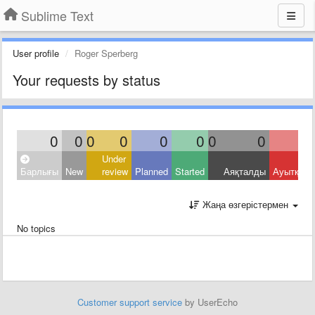
Sublime Text
User profile
Roger Sperberg
Your requests by status
0
0
0
0
0
0
0
0
Under
Барлығы
New
review
Planned
Started
Аяқталды
Ауытқыд
Жаңа өзгерістермен
No topics
Customer support service
by UserEcho