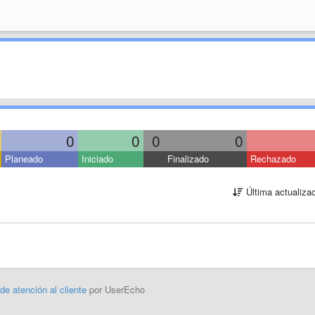
0
0
0
0
Planeado
Iniciado
Finalizado
Rechazado
Última actualiza
 de atención al cliente
por UserEcho