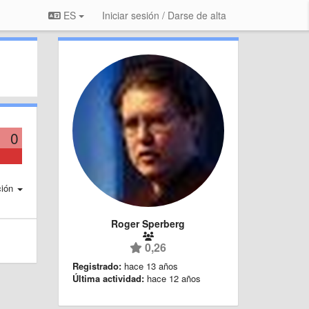
ES
Iniciar sesión / Darse de alta
0
ción
Roger Sperberg
0,26
Registrado:
hace 13 años
Última actividad:
hace 12 años