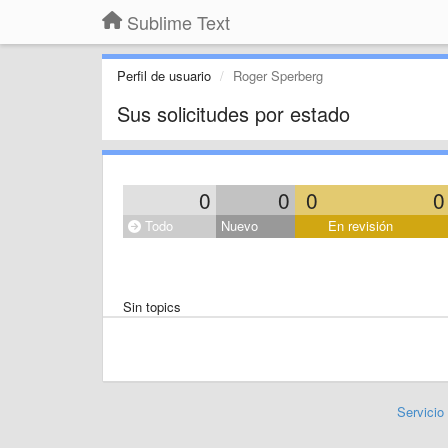
Sublime Text
Perfil de usuario
Roger Sperberg
Sus solicitudes por estado
0
0
0
0
Todo
Nuevo
En revisión
Sin topics
Servicio